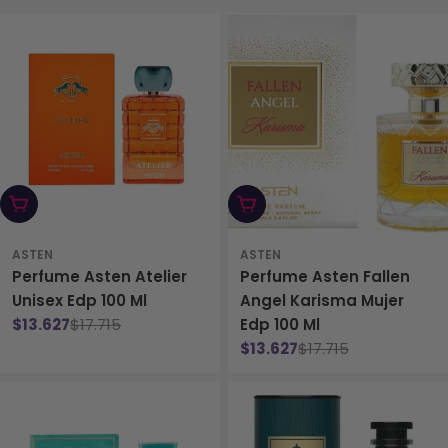
c
c
i
ó
n
Añadir Al Carrito
Añadir Al Carrito
:
ASTEN
ASTEN
Perfume Asten Atelier
Perfume Asten Fallen
Unisex Edp 100 Ml
Angel Karisma Mujer
$13.627
$17.715
Edp 100 Ml
Precio
Precio
$13.627
$17.715
rebajado
habitual
Precio
Precio
rebajado
habitual