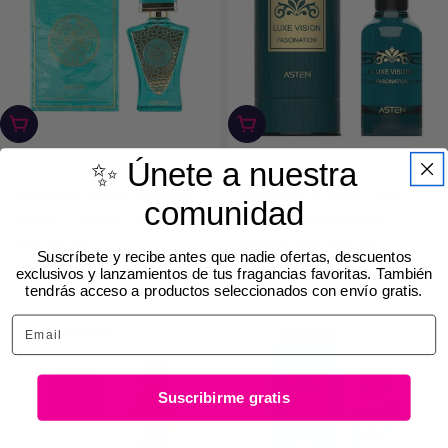
Añadir Al Carrito
Añadir Al Carrito
✨ Únete a nuestra
ASTEN
ASTEN
Perfume Asten Grassy
Perfume Asten Luxe
comunidad
Heven Charm 09 Unisex
Vision Fascination
Edp 100 Ml
Unisex Edp 100 Ml
Suscríbete y recibe antes que nadie ofertas, descuentos
$13.627
$17.715
$15.445
$20.078
Precio
Precio
Precio
Precio
exclusivos y lanzamientos de tus fragancias favoritas. También
tendrás acceso a productos seleccionados con envío gratis.
rebajado
habitual
rebajado
habitual
Email
Suscribirme gratis