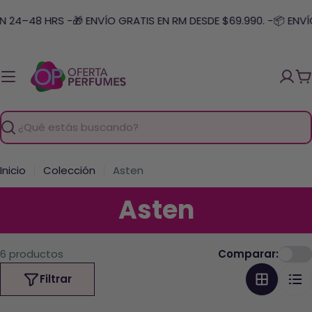
Saltar
N 24–48 HRS -
🎁 ENVÍO GRATIS EN RM DESDE $69.990. -
📦 ENVÍ
al
contenido
C
Buscar
Inicio
Colección
Asten
C
Asten
o
6 productos
Comparar:
l
Filtrar
e