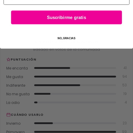
Suscribirme gratis
NO, GRACIAS
Valoraciones de usuarios
Basado en votos de la comunidad
PUNTUACIÓN
Me encanta
41
Me gusta
94
Indiferente
53
No me gusta
19
La odio
4
CUÁNDO USARLO
Invierno
23
Primavera
99