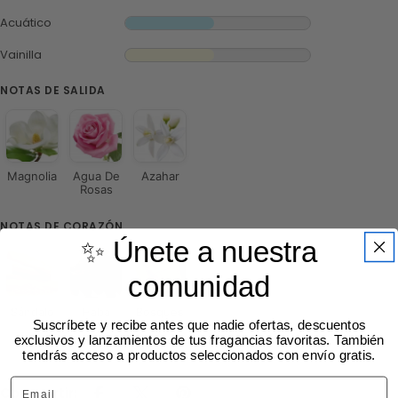
Acuático
Vainilla
NOTAS DE SALIDA
Magnolia
Agua De
Azahar
Rosas
NOTAS DE CORAZÓN
✨ Únete a nuestra
comunidad
Sándalo
Haba
Bosques
Suscríbete y recibe antes que nadie ofertas, descuentos
Tonka
Blancos
exclusivos y lanzamientos de tus fragancias favoritas. También
tendrás acceso a productos seleccionados con envío gratis.
Email
Compartir: