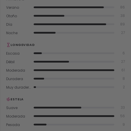
Verano
86
Otoño
38
Día
89
Noche
27
LONGEVIDAD
Escasa
6
Débil
27
Moderada
61
Duradera
8
Muy duradera
2
ESTELA
Suave
33
Moderada
56
Pesada
9