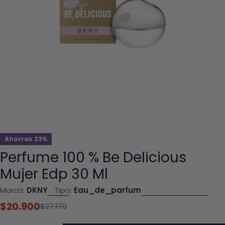
Abrir el archivo 0 en una ventana modal
Ahorras
23%
Perfume 100 % Be Delicious
Mujer Edp 30 Ml
Marca:
DKNY
Tipo:
Eau_de_parfum
$20.900
Precio
Precio
$27.170
rebajado
habitual