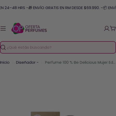
Saltar
N 24–48 HRS -
🎁 ENVÍO GRATIS EN RM DESDE $69.990. -
📦 ENVÍ
al
contenido
C
Buscar
Inicio
Diseñador -
Perfume 100 % Be Delicious Mujer Edp 30 Ml