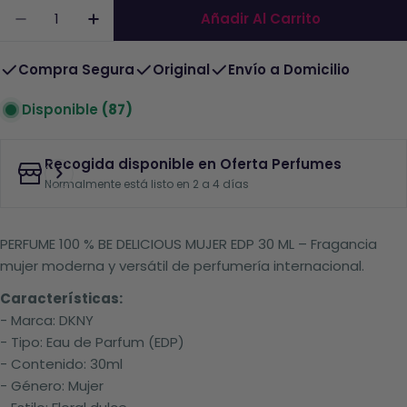
Cantidad
Añadir Al Carrito
Disminuir La Cantidad De Perfume 100 % Be Del
Aumentar La Cantidad De Perfume 100
Compra Segura
Original
Envío a Domicilio
Disponible
(87)
Recogida disponible en
Oferta Perfumes
Normalmente está listo en 2 a 4 días
PERFUME 100 % BE DELICIOUS MUJER EDP 30 ML – Fragancia
mujer moderna y versátil de perfumería internacional.
Características:
- Marca: DKNY
- Tipo: Eau de Parfum (EDP)
- Contenido: 30ml
- Género: Mujer