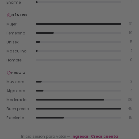
Enorme
1
GÉNERO
Mujer
91
Femenino
19
Unisex
5
Masculino
2
Hombre
0
PRECIO
Muy caro
3
Algo caro
4
Moderado
36
Buen precio
45
Excelente
15
Inicia sesión para votar —
Ingresar
·
Crear cuenta