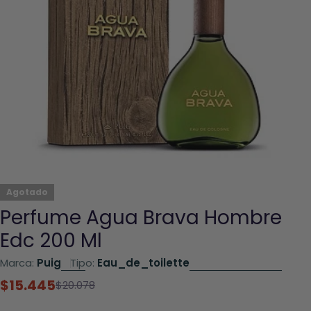
Abrir el archivo 0 en una ventana modal
Agotado
Perfume Agua Brava Hombre
Edc 200 Ml
Marca:
Puig
Tipo:
Eau_de_toilette
$15.445
Precio
Precio
$20.078
rebajado
habitual
Avisame