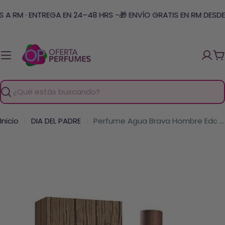
Saltar
A RM · ENTREGA EN 24–48 HRS -
🎁 ENVÍO GRATIS EN RM DESDE 
al
contenido
C
Buscar
Inicio
DIA DEL PADRE
Perfume Agua Brava Hombre Edc 200 Ml