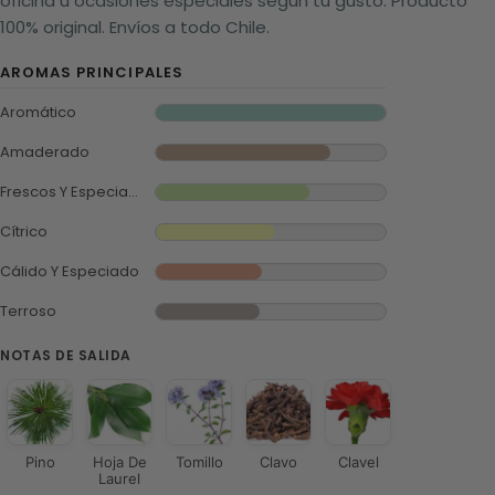
oficina u ocasiones especiales según tu gusto. Producto
100% original. Envíos a todo Chile.
AROMAS PRINCIPALES
Aromático
Amaderado
Frescos Y Especiados
Cítrico
Cálido Y Especiado
Terroso
NOTAS DE SALIDA
Pino
Hoja De
Tomillo
Clavo
Clavel
Laurel