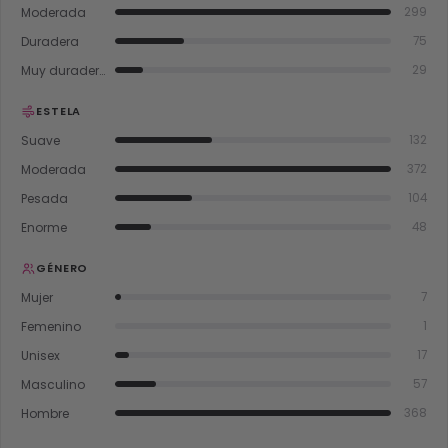
Moderada
299
Duradera
75
Muy duradera
29
ESTELA
Suave
132
Moderada
372
Pesada
104
Enorme
48
GÉNERO
Mujer
7
Femenino
1
Unisex
17
Masculino
57
Hombre
368