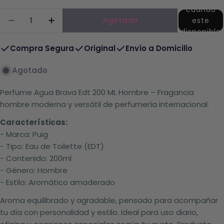
cuando
Cantidad
Agotado
este
Disminuir La Cantidad De Perfume Agua Brav
Aumentar La Cantidad De Perfume A
disponible
🙂
Compra Segura
Original
Envío a Domicilio
Agotado
Perfume Agua Brava Edt 200 ML Hombre – Fragancia
hombre moderna y versátil de perfumería internacional.
Características:
- Marca: Puig
- Tipo: Eau de Toilette (EDT)
- Contenido: 200ml
- Género: Hombre
- Estilo: Aromático amaderado
Aroma equilibrado y agradable, pensado para acompañar
tu día con personalidad y estilo. Ideal para uso diario,