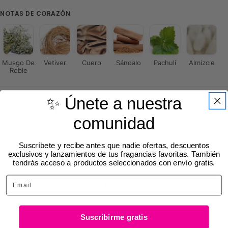
NOTAS DE CORAZÓN
Musgo De
Vetiver
Cuero
Sándalo
Pachulí
Almizcle
Roble
✨ Únete a nuestra
Compartir:
comunidad
Suscríbete y recibe antes que nadie ofertas, descuentos
exclusivos y lanzamientos de tus fragancias favoritas. También
tendrás acceso a productos seleccionados con envío gratis.
Email
Valoraciones de usuarios
Basado en votos de la comunidad
PUNTUACIÓN
Suscribirme gratis