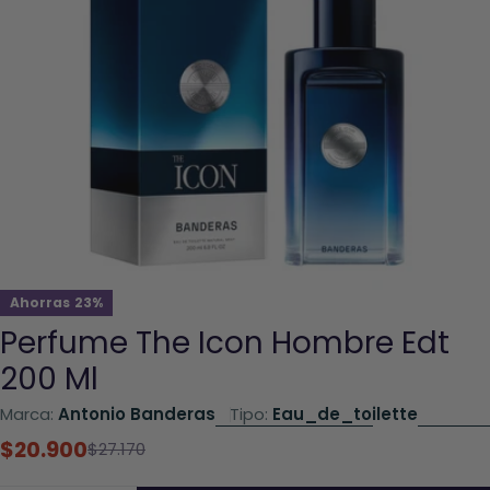
Abrir el archivo 0 en una ventana modal
Ahorras
23%
Perfume The Icon Hombre Edt
200 Ml
Marca:
Antonio Banderas
Tipo:
Eau_de_toilette
$20.900
Precio
Precio
$27.170
rebajado
habitual