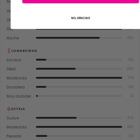
Primavera
932
Verano
817
NO, GRACIAS
Otoño
811
Día
936
Noche
691
LONGEVIDAD
Escasa
90
Débil
353
Moderada
774
Duradera
96
Muy duradera
13
ESTELA
Suave
373
Moderada
801
Pesada
101