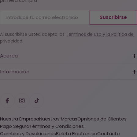
primera compra
Correo
Suscribirse
electrónico
Al suscribirse usted acepta los
Términos de uso y la Política de
privacidad.
Acerca
Información
Métodos
de
Facebook
Instagram
TikTok
pago
Nuestra Empresa
Nuestras Marcas
Opniones de Clientes
Pago Seguro
Términos y Condiciones
Cambios y Devoluciones
Boleta Electronica
Contacto