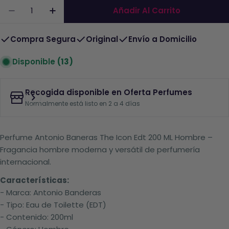
Cantidad
Añadir Al Carrito
Disminuir La Cantidad De Perfume The Icon H
Aumentar La Cantidad De Perfume Th
Compra Segura
Original
Envío a Domicilio
Disponible
(13)
Recogida disponible en
Oferta Perfumes
Normalmente está listo en 2 a 4 días
Perfume Antonio Baneras The Icon Edt 200 ML Hombre –
Fragancia hombre moderna y versátil de perfumería
internacional.
Características:
- Marca: Antonio Banderas
- Tipo: Eau de Toilette (EDT)
- Contenido: 200ml