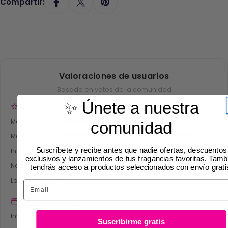
Compartir:
Valoraciones de usuarios
Basado en votos de la comunidad
✨ Únete a nuestra
PUNTUACIÓN
Me encanta
366
comunidad
Me gusta
882
Suscríbete y recibe antes que nadie ofertas, descuentos
Indiferente
259
exclusivos y lanzamientos de tus fragancias favoritas. Tamb
No me gusta
108
tendrás acceso a productos seleccionados con envío grati
La odio
28
Email
CUÁNDO USARLO
Invierno
431
Suscribirme gratis