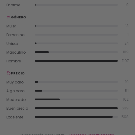
Enorme
9
GÉNERO
Mujer
13
Femenino
1
Unisex
24
Masculino
189
Hombre
1107
PRECIO
Muy caro
19
Algo caro
51
Moderado
162
Buen precio
539
Excelente
508