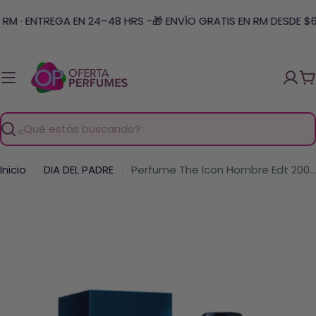
Saltar
RM · ENTREGA EN 24–48 HRS -
🎁 ENVÍO GRATIS EN RM DESDE $69
al
contenido
C
Buscar
Inicio
DIA DEL PADRE
Perfume The Icon Hombre Edt 200 Ml