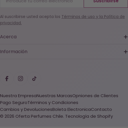
Suscribirse
electrónico
Al suscribirse usted acepta los
Términos de uso y la Política de
privacidad.
Acerca
Información
Métodos
de
Facebook
Instagram
TikTok
pago
Nuestra Empresa
Nuestras Marcas
Opniones de Clientes
Pago Seguro
Términos y Condiciones
Cambios y Devoluciones
Boleta Electronica
Contacto
© 2026
Oferta Perfumes Chile
.
Tecnología de Shopify