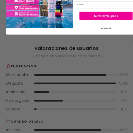
Email
VER MÁS OPINIONES
Suscribirme gratis
NO, GRACIAS
Valoraciones de usuarios
Basado en votos de la comunidad
PUNTUACIÓN
Me encanta
4486
Me gusta
5080
Indiferente
906
No me gusta
1761
La odio
169
CUÁNDO USARLO
Invierno
3667