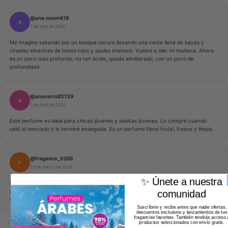
@ana.moon419
A
1 de abril de 2026
Me imagino saltando por un bosque oscuro llevando una cesta llena de bayas y
ciruelas silvestres de tonos rojos y azules intensos. Vuelvo a oler mi muñeca. Ahora
es un poco más profundo, no tan ácido, quizás almibarado, con un poco de
profundidad.
@anavarro83139
A
1 de abril de 2026
Este perfume es ideal para chicas jóvenes y adultas jóvenes. Lo compré cuando
salió al mercado y lo terminé enseguida. Es un perfume floral frutal, fresco y limpio.
@fragance_0265
F
23 de marzo de 2026
✨ Únete a nuestra
No es mi favorito de ella, pero definitivamente está entre los 10 mejores. Lo prefiero
al original, que es demasiado dulce, aunque está bien. Este es más ponible. Me
comunidad
encanta la grosella negra y que sea más oscuro que el original.
Suscríbete y recibe antes que nadie ofertas,
descuentos exclusivos y lanzamientos de tus
fragancias favoritas. También tendrás acceso 
productos seleccionados con envío gratis.