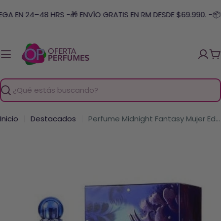
Saltar
GA EN 24–48 HRS -
🎁 ENVÍO GRATIS EN RM DESDE $69.990. -
📦 
al
contenido
C
Buscar
Inicio
Destacados
Perfume Midnight Fantasy Mujer Edp 100 Ml