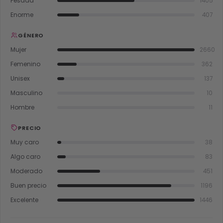
Pesada
1405
Enorme
407
GÉNERO
Mujer
2660
Femenino
362
Unisex
137
Masculino
10
Hombre
11
PRECIO
Muy caro
38
Algo caro
83
Moderado
451
Buen precio
1196
Excelente
1446