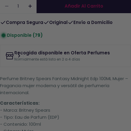
Cantidad
Añadir Al Carrito
Disminuir La Cantidad De Perfume Midnight Fa
Aumentar La Cantidad De Perfume Mi
Compra Segura
Original
Envío a Domicilio
Disponible
(79)
Recogida disponible en
Oferta Perfumes
Normalmente está listo en 2 a 4 días
Perfume Britney Spears Fantasy Midnight Edp 100ML Mujer –
Fragancia mujer moderna y versátil de perfumería
internacional.
Características:
- Marca: Britney Spears
- Tipo: Eau de Parfum (EDP)
- Contenido: 100ml