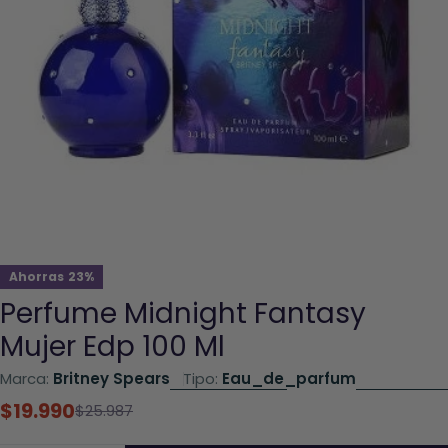
Abrir el archivo 0 en una ventana modal
Ahorras
23%
Perfume Midnight Fantasy
Mujer Edp 100 Ml
Marca:
Britney Spears
Tipo:
Eau_de_parfum
$19.990
Precio
Precio
$25.987
rebajado
habitual