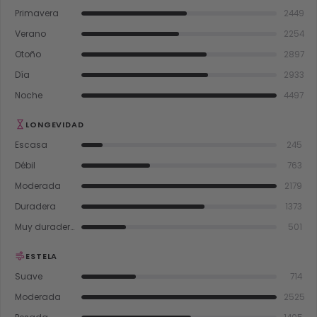
Primavera
2449
Verano
2254
Otoño
2897
Día
2933
Noche
4497
LONGEVIDAD
Escasa
245
Débil
763
Moderada
2179
Duradera
1373
Muy duradera
501
ESTELA
Suave
714
Moderada
2525