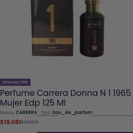
Abrir el archivo 0 en una ventana modal
Ahorras
23%
Perfume Carrera Donna N 1 1965
Mujer Edp 125 Ml
Marca:
CARRERA
Tipo:
Eau_de_parfum
$19.081
Precio
Precio
$24.805
rebajado
habitual