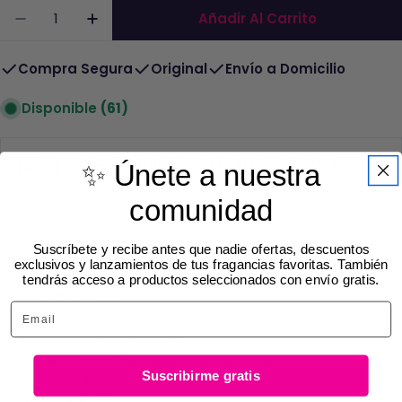
Cantidad
Añadir Al Carrito
Compra Segura
Original
Envío a Domicilio
Disponible
(61)
Recogida disponible en
Oferta Perfumes
✨ Únete a nuestra
Normalmente está listo en 2 a 4 días
comunidad
Perfume Carrera 1 Donna Edp 125ML Mujer – Fragancia mujer
Suscríbete y recibe antes que nadie ofertas, descuentos
moderna y versátil de perfumería internacional.
exclusivos y lanzamientos de tus fragancias favoritas. También
tendrás acceso a productos seleccionados con envío gratis.
Características:
Email
- Marca: CARRERA
- Tipo: Eau de Parfum (EDP)
- Contenido: 125ml
Suscribirme gratis
- Género: Mujer