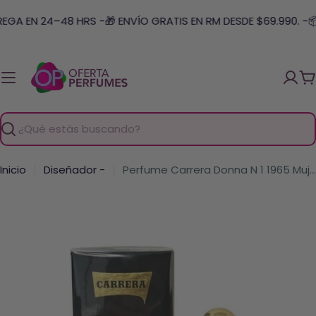
Saltar
REGA EN 24–48 HRS -
🎁 ENVÍO GRATIS EN RM DESDE $69.990. -

al
contenido
C
Buscar
Inicio
Diseñador -
Perfume Carrera Donna N 1 1965 Mujer Edp 125 Ml