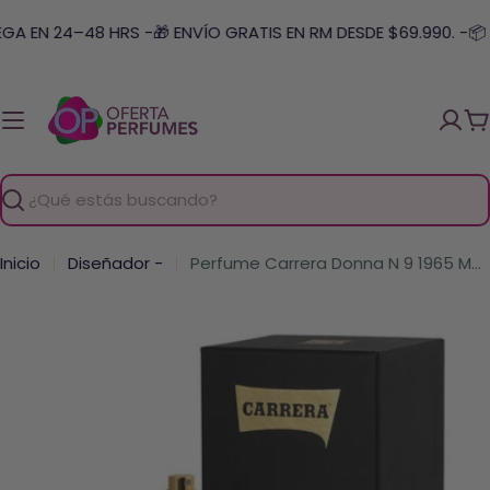
Saltar
EGA EN 24–48 HRS -
🎁 ENVÍO GRATIS EN RM DESDE $69.990. -
📦 
al
contenido
C
Buscar
Inicio
Diseñador -
Perfume Carrera Donna N 9 1965 Mujer Edp 125 Ml