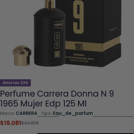
Abrir el archivo 0 en una ventana modal
Ahorras
23%
Perfume Carrera Donna N 9
1965 Mujer Edp 125 Ml
Marca:
CARRERA
Tipo:
Eau_de_parfum
$19.081
Precio
Precio
$24.805
rebajado
habitual