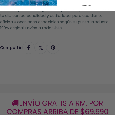
- Estilo: Floral dulce
NO, GRACIAS
Aroma equilibrado y agradable, pensado para acompañar
tu día con personalidad y estilo. Ideal para uso diario,
oficina u ocasiones especiales según tu gusto. Producto
100% original. Envíos a todo Chile.
Compartir:
🚚ENVÍO GRATIS A RM. POR
COMPRAS ARRIBA DE $69.990