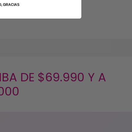
O, GRACIAS
BA DE $69.990 Y A
.000