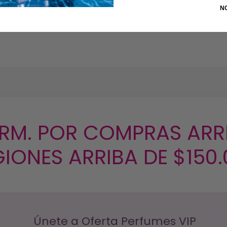
N
 RM. POR COMPRAS ARRI
IONES ARRIBA DE $150
Únete a Oferta Perfumes VIP