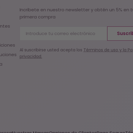
a
Incribete en nuestro newsletter y obtén un 5% en t
primera compra
entes
Correo
Suscri
electrónico
iciones
Al suscribirse usted acepta los
Términos de uso y la Pol
uciones
privacidad.
ca
presa
Nuestras Marcas
Opniones de Clientes
Pago Seguro
Tér