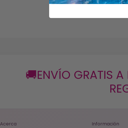
🚚ENVÍO GRATIS A
REG
Acerca
Información