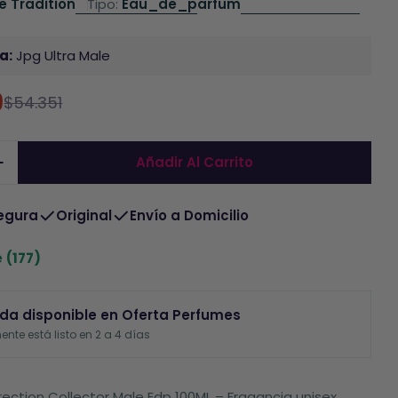
 Tradition
Tipo:
Eau_de_parfum
a:
Jpg Ultra Male
9
$54.351
do
al
Añadir Al Carrito
r La Cantidad De Perfume Insurrection Collector
Aumentar La Cantidad De Perfume Insurrection C
egura
Original
Envío a Domicilio
e
(177)
da disponible en
Oferta Perfumes
nte está listo en 2 a 4 días
rection Collector Male Edp 100ML – Fragancia unisex