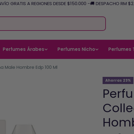
VÍO GRATIS A REGIONES DESDE $150.000 -
🚚 DESPACHO RM $2.5
Perfumes Árabes
Perfumes Nicho
Perfumes 
ha Male Hombre Edp 100 Ml
Ahorras
23%
Perfu
Colle
Homb