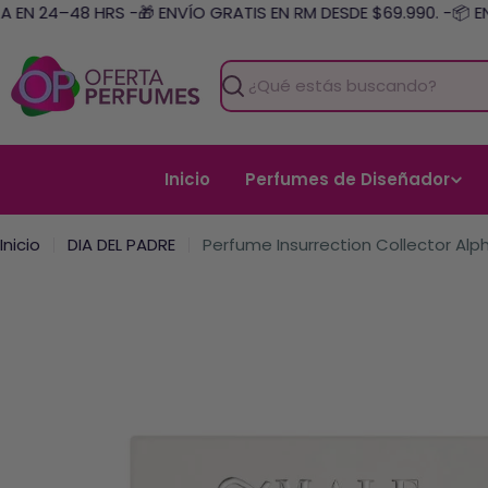
Saltar
 EN 24–48 HRS -
🎁 ENVÍO GRATIS EN RM DESDE $69.990. -
📦 EN
al
contenido
Buscar
Inicio
Perfumes de Diseñador
Inicio
DIA DEL PADRE
Perfume Insurrection Collector Alp