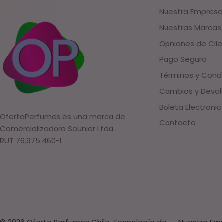
Nuestra Empres
Nuestras Marcas
Opniones de Cli
Pago Seguro
Términos y Cond
Cambios y Devol
Boleta Electroni
OfertaPerfumes es una marca de
Contacto
Comercializadora Sounier Ltda.
RUT 76.975.460-1
Métodos
de
© 2026
Oferta Perfumes Chile
.
Tecnología de
Nuestra Em