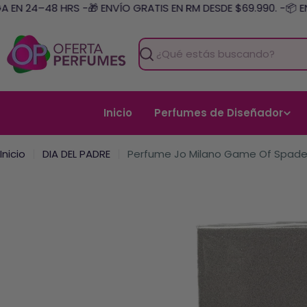
Saltar
EN 24–48 HRS -
🎁 ENVÍO GRATIS EN RM DESDE $69.990. -
📦 ENV
al
contenido
Buscar
Inicio
Perfumes de Diseñador
Inicio
DIA DEL PADRE
Perfume Jo Milano Game Of Spades