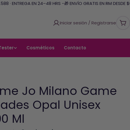
8 · ENTREGA EN 24–48 HRS -
🎁 ENVÍO GRATIS EN RM DESDE $69.
Iniciar sesión / Registrarse
Car
Tester
Cosméticos
Contacto
ume Jo Milano Game
pades Opal Unisex
90 Ml