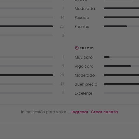
Moderada
1
Pesada
14
Enorme
25
3
PRECIO
Muy caro
1
Algo caro
5
Moderado
29
Buen precio
13
Excelente
2
Inicia sesión para votar —
Ingresar
·
Crear cuenta