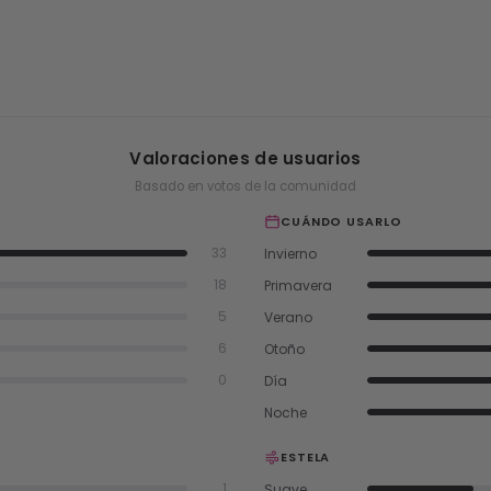
Valoraciones de usuarios
Basado en votos de la comunidad
CUÁNDO USARLO
Invierno
33
Primavera
18
Verano
5
Otoño
6
Día
0
Noche
ESTELA
Suave
1