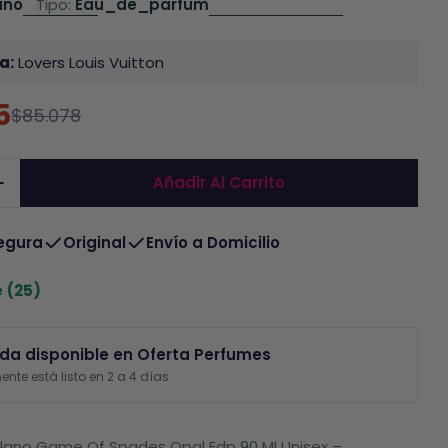
ano
Tipo:
Eau_de_parfum
a:
Lovers Louis Vuitton
5
$85.078
do
al
Añadir Al Carrito
egura
Original
Envío a Domicilio
e
(25)
da disponible en
Oferta Perfumes
nte está listo en 2 a 4 días
lano Game Of Spades Opal Edp 90 Ml Unisex –