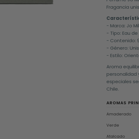
Fragancia uni
Característi
- Marca: Jo Mi
- Tipo: Eau d
- Contenido: 
- Género: Uni
- Estilo: Orie
Aroma equili
personalidad y
especiales se
Chile.
AROMAS PRIN
Amaderado
Verde
Atalcado