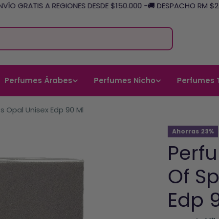
ÍO GRATIS A REGIONES DESDE $150.000 -
🚚 DESPACHO RM $2.58
Perfumes Árabes
Perfumes Nicho
Perfumes 
 Opal Unisex Edp 90 Ml
Ahorras
23%
Perf
Of S
Edp 