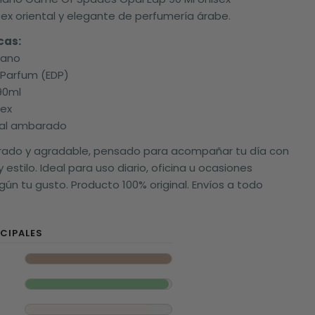
sex oriental y elegante de perfumería árabe.
cas:
lano
e Parfum (EDP)
90ml
sex
ntal ambarado
brado y agradable, pensado para acompañar tu día con
 estilo. Ideal para uso diario, oficina u ocasiones
gún tu gusto. Producto 100% original. Envíos a todo
CIPALES