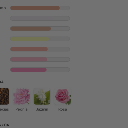
iado
DA
ecias
Peonía
Jazmín
Rosa
AZÓN