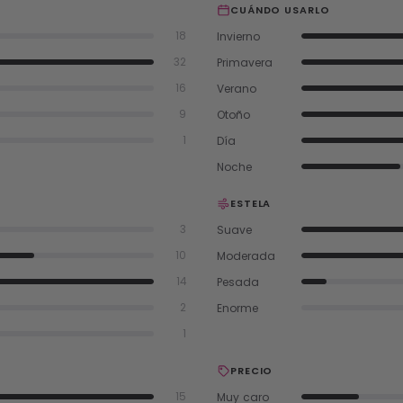
CUÁNDO USARLO
Invierno
18
Primavera
32
Verano
16
Otoño
9
Día
1
Noche
ESTELA
Suave
3
Moderada
10
Pesada
14
Enorme
2
1
PRECIO
Muy caro
15