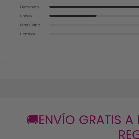
Femenino
Unisex
Masculino
Hombre
🚚ENVÍO GRATIS A
REG