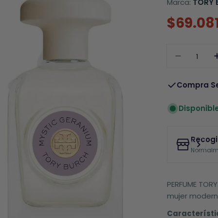
Marca:
TORY 
$69.08
Precio
Precio
rebaja
habitu
Cantidad
Disminui
Compra S
Disponibl
Recogi
Normalme
PERFUME TORY
mujer moderna
Característi