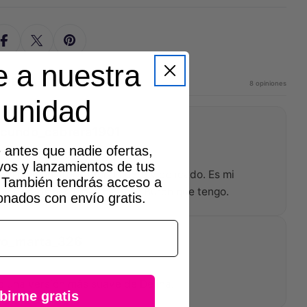
 a nuestra
 DE LA COMUNIDAD
8 opiniones
unidad
cundo_cabrera1901
 antes que nadie ofertas,
 marzo de 2026
vos y lanzamientos de tus
. Tiene un aroma floral ligero y delicado. Es mi
. También tendrás acceso a
e todos los perfumes de Tory Burch que tengo.
onados con envío gratis.
o_marta_326
 marzo de 2026
 una versión más suave de Delina.
birme gratis