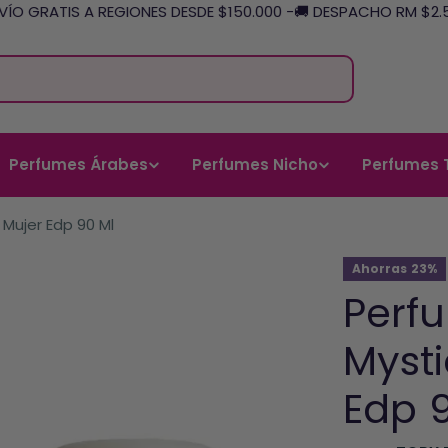
O GRATIS A REGIONES DESDE $150.000 -
🚚 DESPACHO RM $2.588
Perfumes Árabes
Perfumes Nicho
Perfumes 
Mujer Edp 90 Ml
Ahorras
23%
Perf
Myst
Edp 