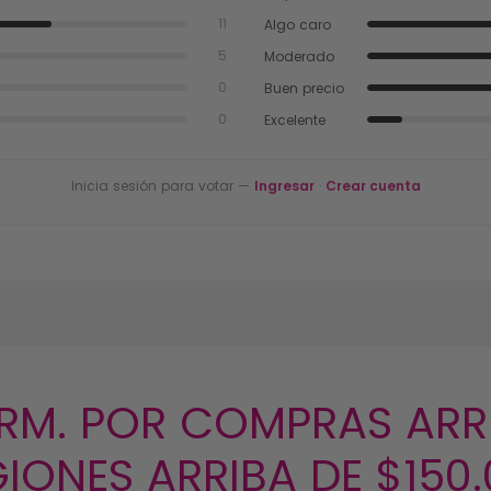
Algo caro
11
Moderado
5
Buen precio
0
Excelente
0
Inicia sesión para votar —
Ingresar
·
Crear cuenta
 RM. POR COMPRAS ARRI
IONES ARRIBA DE $150