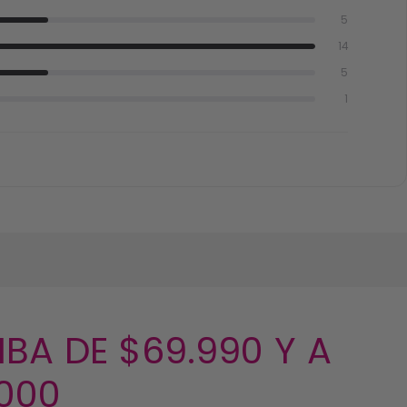
5
14
5
1
BA DE $69.990 Y A
.000