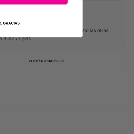
ent_1100
 febrero de 2026
O, GRACIAS
e reseña: De naturaleza rosada, no huelo las otras
simple y ligero.
VER MÁS OPINIONES