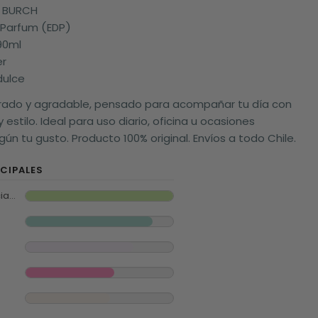
Y BURCH
e Parfum (EDP)
90ml
er
 dulce
brado y agradable, pensado para acompañar tu día con
 estilo. Ideal para uso diario, oficina u ocasiones
ún tu gusto. Producto 100% original. Envíos a todo Chile.
CIPALES
Frescos Y Especiados