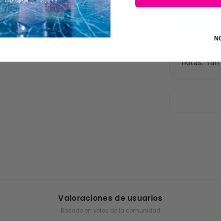
@sc
S
19 de
N
Un haiku d
notas. Tan 
Valoraciones de usuarios
Basado en votos de la comunidad