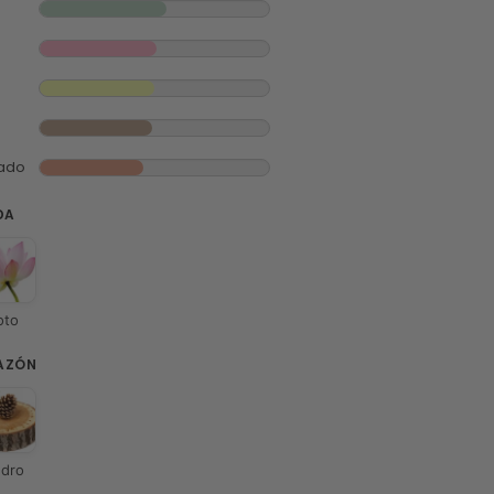
iado
DA
oto
AZÓN
dro