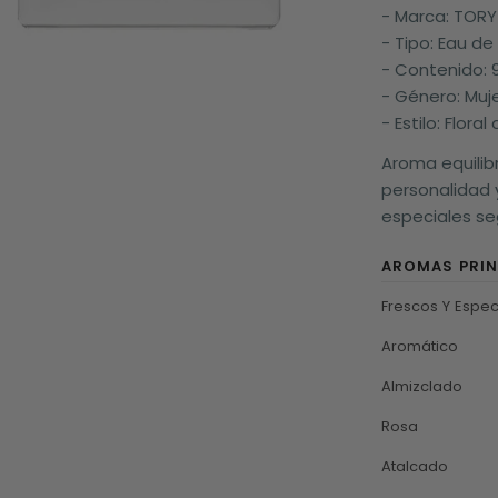
- Marca: TOR
- Tipo: Eau d
- Contenido: 
- Género: Muj
- Estilo: Floral
Aroma equili
personalidad y
especiales seg
AROMAS PRIN
Aromático
Almizclado
Rosa
Atalcado