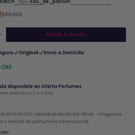
BURCH
Tipo:
Eau_de_parfum
1
$89.805
do
al
Añadir Al Carrito
r La Cantidad De Perfume Tory Burch Mystic Ger
Aumentar La Cantidad De Perfume Tory Burch My
egura
Original
Envío a Domicilio
e
(15)
da disponible en
Oferta Perfumes
nte está listo en 2 a 4 días
 BURCH MYSTIC GERANIUM MUJER EDP 90 ML – Fragancia
 y versátil de perfumería internacional.
cas: