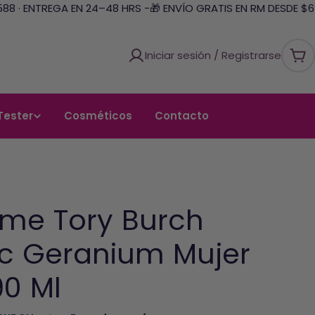
 · ENTREGA EN 24–48 HRS -
🎁 ENVÍO GRATIS EN RM DESDE $69.9
Iniciar sesión / Registrarse
Car
Tester
Cosméticos
Contacto
ume Tory Burch
ic Geranium Mujer
90 Ml