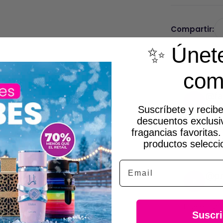
Compartir:
✨ Únete
OPINIONES
com
@fa
F
Suscríbete y recibe
30 de
descuentos exclusi
Me encanta
fragancias favoritas
favorito d
productos selecci
Email
@pr
P
10 de
Huele como
Suscri